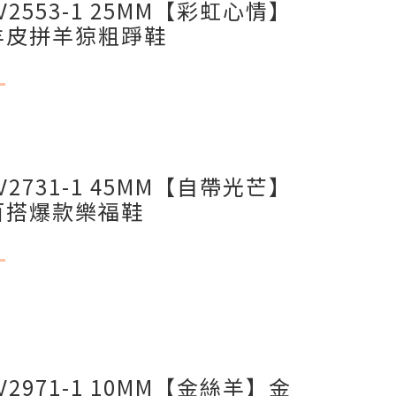
V2553-1 25MM【彩虹心情】
羊皮拼羊猄粗踭鞋
V2731-1 45MM【自帶光芒】
百搭爆款樂福鞋
V2971-1 10MM【金絲羊】金