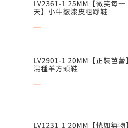
LV2361-1 25MM【微笑每一
天】小牛皺漆皮粗踭鞋
LV2901-1 20MM【正裝芭蕾
混種羊方頭鞋
LV1231-1 20MM【恍如無物