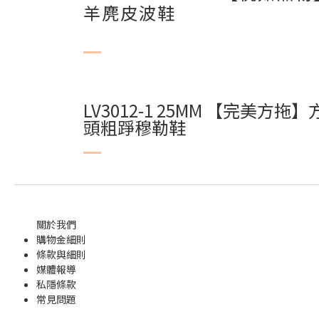
羊麂皮波鞋
LV3012-1 25MM 【完美方拖】
頭粗踭穆勒鞋
關於我們
購物金
細則
條款與細則
媒體報導
私隱條款
常見問題