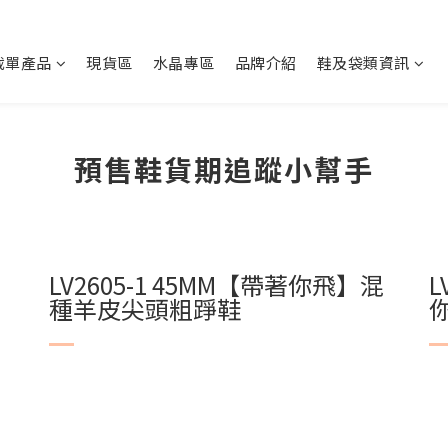
截單產品
現貨區
水晶專區
品牌介紹
鞋及袋類資訊
預售鞋貨期追蹤小幫手
】
LV2605-1 45MM【帶著你飛】
混
L
種羊皮尖頭粗踭鞋