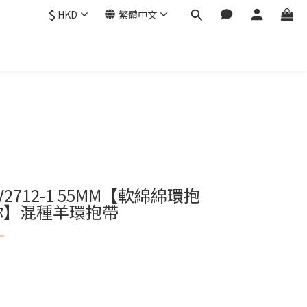
$
HKD
繁體中文
V2712-1 55MM
【軟綿綿環抱
你】混種羊環抱帶