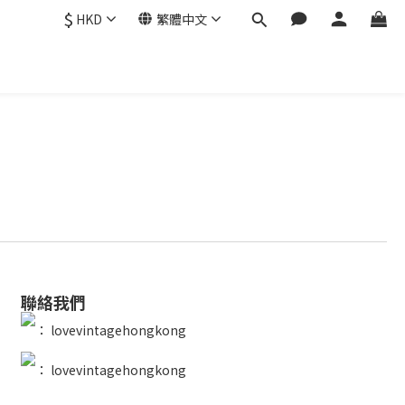
$
HKD
繁體中文
聯絡我們
：
lovevintagehongkong
：
lovevintagehongkong