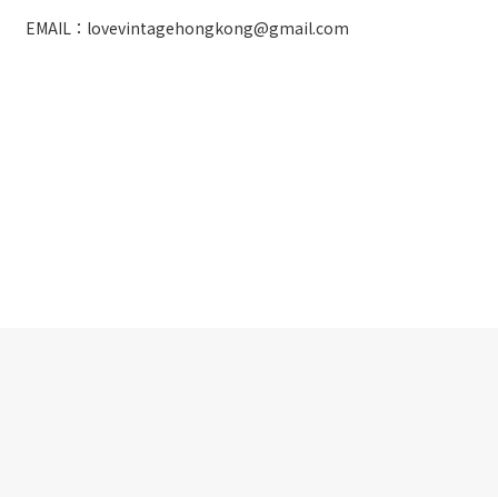
EMAIL：lovevintagehongkong@gmail.com