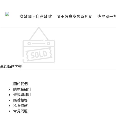
女鞋國。自家鞋款
♛王牌真皮袋系列♛
逢星期一
此活動已下架
關於我們
購物金
細則
條款與細則
媒體報導
私隱條款
常見問題