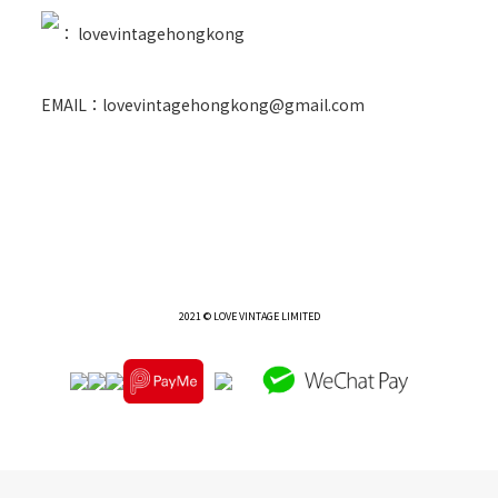
：
lovevintagehongkong
EMAIL：lovevintagehongkong@gmail.com
2021 © LOVE VINTAGE LIMITED