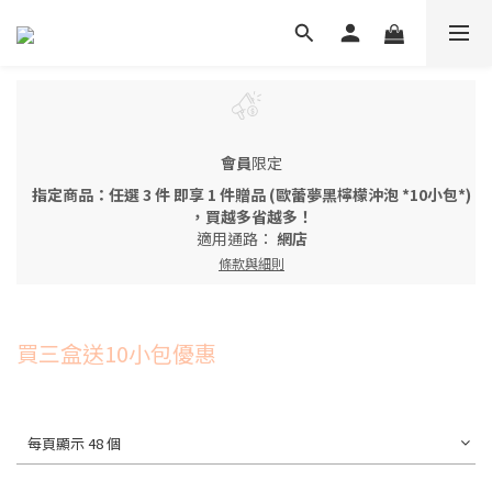
會員
限定
指定商品：任選 3 件 即享 1 件贈品 (歐蕾夢黑檸檬沖泡 *10小包*)
，買越多省越多！
適用通路：
網店
條款與細則
買三盒送10小包優惠
每頁顯示 48 個