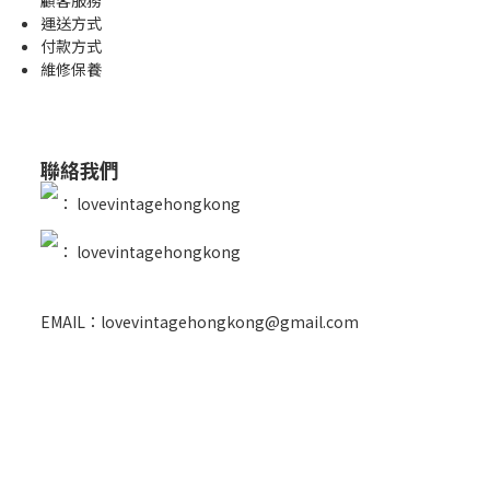
運送方式
付款方式
維修保養
聯絡我們
：
lovevintagehongkong
：
lovevintagehongkong
EMAIL：lovevintagehongkong@gmail.com