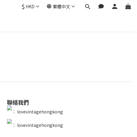
$
HKD
繁體中文
聯絡我們
：
lovevintagehongkong
：
lovevintagehongkong