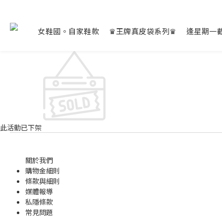
女鞋國。自家鞋款
♛王牌真皮袋系列♛
逢星期一
此活動已下架
關於我們
購物金
細則
條款與細則
媒體報導
私隱條款
常見問題