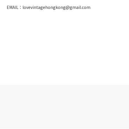
EMAIL：lovevintagehongkong@gmail.com