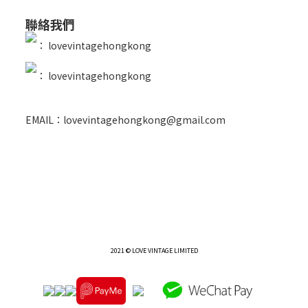
聯絡我們
：
lovevintagehongkong
：
lovevintagehongkong
EMAIL：lovevintagehongkong@gmail.com
2021 © LOVE VINTAGE LIMITED