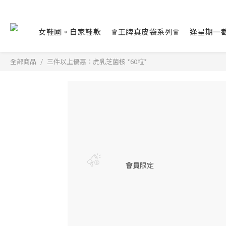
女鞋國。自家鞋款
♛王牌真皮袋系列♛
逢星期一
全部商品
三件以上優惠：虎乳芝菌核 *60粒*
會員
限定