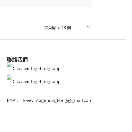
每頁顯示 48 個
聯絡我們
：
lovevintagehongkong
：
lovevintagehongkong
EMAIL：lovevintagehongkong@gmail.com