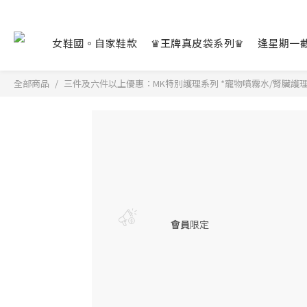
女鞋國。自家鞋款
♛王牌真皮袋系列♛
逢星期一
全部商品
三件及六件以上優惠：MK特別護理系列 *寵物噴霧水/腎臟護理
會員
限定