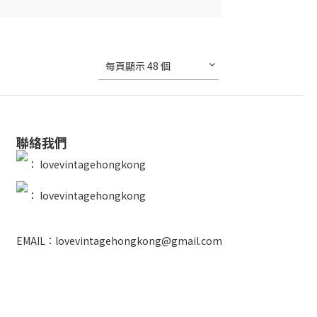
每頁顯示 48 個
聯絡我們
：
lovevintagehongkong
：
lovevintagehongkong
EMAIL：lovevintagehongkong@gmail.com