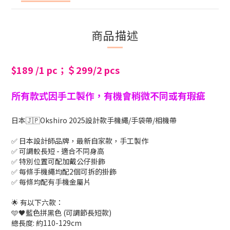
商品描述
$189 /1 pc；＄299/2 pcs
所有款式因手工製作，有機會稍微不同或有瑕疵
日本🇯🇵Okshiro 2025設計款手機繩/手袋帶/相機帶
✅ 日本設計師品牌，最新自家款，手工製作
✅ 可調較長短 - 適合不同身高
✅ 特別位置可配加戴公仔掛飾
✅ 每條手機繩均配2個可拆的掛飾
✅ 每條均配有手機金屬片
🌟 有以下六款：
🩵🖤藍色拼黑色 (可調節長短款)
總長度: 約110-129cm