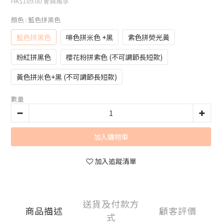
HK$189.00
會員獨享
顏色
: 藍色拼黑色
藍色拼黑色
啡色拼米色 +黑
紫色拼熒光黃
粉紅拼黑色
櫻花粉拼紫色 (不可調節長短款)
黃色拼米色+黑 (不可調節長短款)
數量
加入購物車
加入追蹤清單
送貨及付款方
商品描述
顧客評價
式