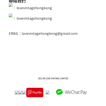
聯絡我們
：
lovevintagehongkong
：
lovevintagehongkong
EMAIL：lovevintagehongkong@gmail.com
2021 © LOVE VINTAGE LIMITED