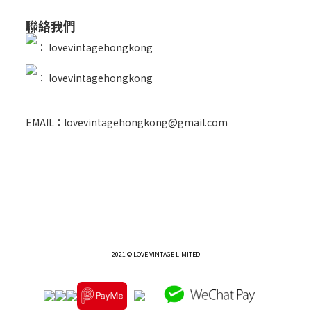
聯絡我們
：
lovevintagehongkong
：
lovevintagehongkong
EMAIL：lovevintagehongkong@gmail.com
2021 © LOVE VINTAGE LIMITED