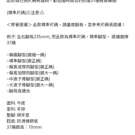
如對自己既尺碼有疑問，歡迎隨時與我們的客戶服務員聯絡
(標準尺碼)⚠️注意:⚠️
＜穿著建議＞ 此款標準尺碼，請量度腳長，並參考尺碼表建議！
例子: 左右腳長235mm, 而此款為標準尺碼，標準腳型， 建議選擇
37碼
~偏瘦腳型(選細一碼)
~標準腳型(選正碼)
~偏寬或厚肉腳型(選正碼)
~偏寬加厚肉腳型(選大一碼)
~中波子骨腳型(選正碼)
~大波子骨腳型(選大一碼)
~腳背高適合
面料:
牛皮
里料:
羊猄
墊腳: 綿羊里
鞋底:
防滑橡膠底
37碼跟高：70mm