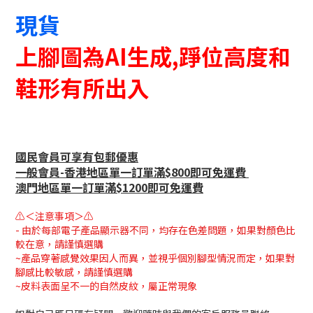
現貨
上腳圖為AI生成,踭位高度和
鞋形有所出入
國民會員可享有包郵優惠
一般會員-香港地區單一訂單滿$800即可免運費
澳門地區單一訂單滿$1200即可免運費
⚠＜注意事項＞⚠
- 由於每部電子產品顯示器不同，均存在色差問題，如果對顏色比
較在意，請謹慎選購
~產品穿著感覺效果因人而異，並視乎個別腳型情況而定，如果對
腳感比較敏感，請謹慎選購
~皮料表面呈不一的自然皮紋，屬正常現象