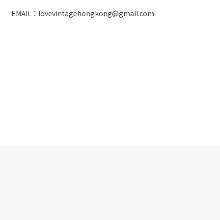
EMAIL：lovevintagehongkong@gmail.com