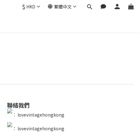
$
HKD
繁體中文
聯絡我們
：
lovevintagehongkong
：
lovevintagehongkong