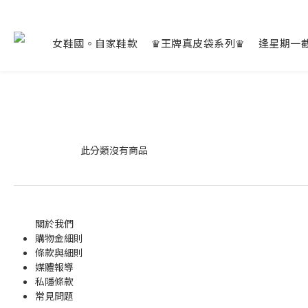
女鞋國。自家鞋款
♛王牌真皮袋系列♛
逢星期一
此分類沒有商品
關於我們
購物金
細則
條款與細則
媒體報導
私隱條款
常見問題