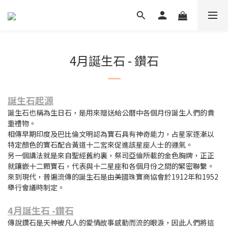
4月誕生石 - 鑽石
誕生石
起源
誕生石也稱為生日石，是用來贈送給公曆中各個月份誕生人們的貴
重禮物。
相傳早期印度及巴比倫文明認為寶石具有神奇能力，占星家逐漸以
特定顏色的寶石配合黃道十二宮來促進該星座人士的運氣。
另一個講法就是來自聖經舊約裏，祭司亞倫所載的金色胸牌，正正
就鑲嵌十二顆寶石，代表與十二星座和各個月份之間的緊密聯繫。
來到現代，普遍流傳的誕生石是由美國珠寶商協會於1912年和1952
舉行會議時制定。
4月誕生石 -鑽石
傳說鑽石是天神被凡人的愛情故事感動而流的眼淚，因此人們將這