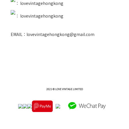
：
lovevintagehongkong
：
lovevintagehongkong
EMAIL：lovevintagehongkong@gmail.com
2021 © LOVE VINTAGE LIMITED