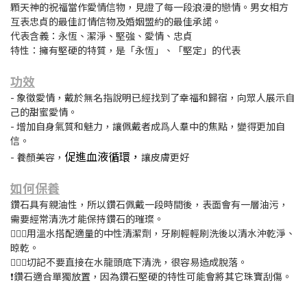
顆天神的祝福當作愛情信物，見證了每一段浪漫的戀情。男女相方
互表忠貞的最佳訂情信物及婚姻盟約的最佳承諾。
代表含義：永恆、潔淨、堅強、愛情、忠貞
特性：擁有堅硬的特質，是「永恆」、「堅定」的代表
功效
- 象徵愛情，戴於無名指說明已經找到了幸福和歸宿，向眾人展示自
己的甜蜜愛情。
- 增加自身氣質和魅力，讓佩戴者成爲人羣中的焦點，變得更加自
信。
促進血液循環，
- 養顏美容，
讓皮膚更好
如何保養
鑽石具有親油性，所以鑽石佩戴一段時間後，表面會有一層油污，
需要經常清洗才能保持鑽石的璀璨。
🙆🏻‍♀️用溫水搭配適量的中性清潔劑，牙刷輕輕刷洗後以清水沖乾淨、
晾乾。
🙅🏻‍♀️切記不要直接在水龍頭底下清洗，很容易造成脫落。
❗鑽石適合單獨放置，因為鑽石堅硬的特性可能會將其它珠寶刮傷。