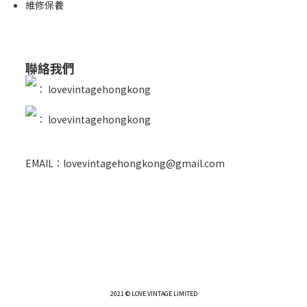
維修保養
聯絡我們
：
lovevintagehongkong
：
lovevintagehongkong
EMAIL：lovevintagehongkong@gmail.com
2021 © LOVE VINTAGE LIMITED