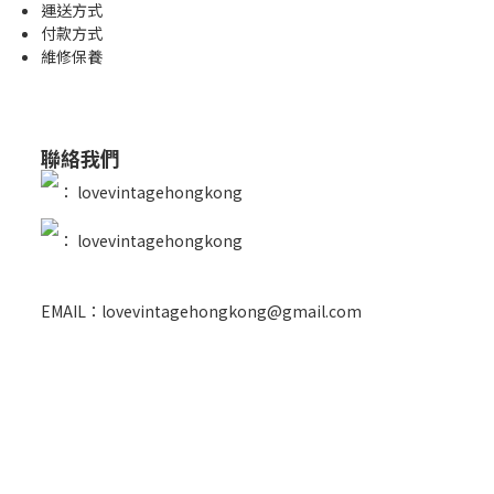
運送方式
付款方式
維修保養
聯絡我們
：
lovevintagehongkong
：
lovevintagehongkong
EMAIL：lovevintagehongkong@gmail.com