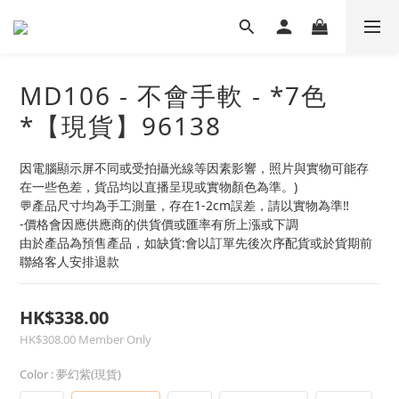
MD106 - 不會手軟 - *7色
*【現貨】96138
因電腦顯示屏不同或受拍攝光線等因素影響，照片與實物可能存
在一些色差，貨品均以直播呈現或實物顏色為準。)
💬產品尺寸均為手工測量，存在1-2cm誤差，請以實物為準‼
-價格會因應供應商的供貨價或匯率有所上漲或下調
由於產品為預售產品，如缺貨:會以訂單先後次序配貨或於貨期前
聯絡客人安排退款
HK$338.00
HK$308.00
Member Only
Color
: 夢幻紫(現貨)