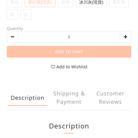
黑色
夢幻紫(現貨)
粉色
冰川灰(現貨)
風衣灰
黃
白
Quantity
ADD TO CART
Add to Wishlist
Shipping &
Customer
Description
Payment
Reviews
Description