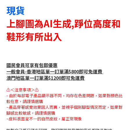
現貨
上腳圖為AI生成,踭位高度和
鞋形有所出入
國民會員可享有包郵優惠
一般會員-香港地區單一訂單滿$800即可免運費
澳門地區單一訂單滿$1200即可免運費
⚠＜注意事項＞⚠
- 由於每部電子產品顯示器不同，均存在色差問題，如果對顏色比
較在意，請謹慎選購
~產品穿著感覺效果因人而異，並視乎個別腳型情況而定，如果對
腳感比較敏感，請謹慎選購
~皮料表面呈不一的自然皮紋，屬正常現象