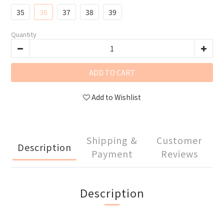
35
36
37
38
39
Quantity
ADD TO CART
Add to Wishlist
Shipping &
Customer
Description
Payment
Reviews
Description