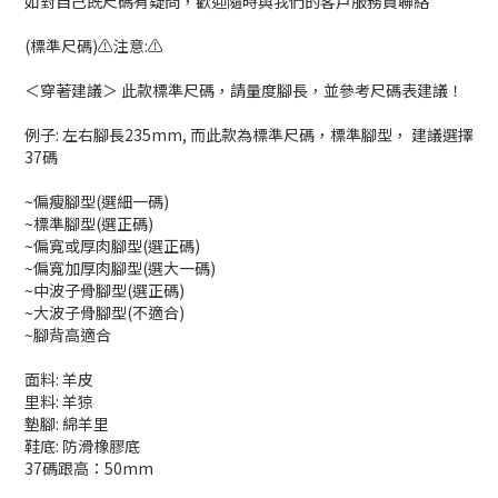
如對自己既尺碼有疑問，歡迎隨時與我們的客戶服務員聯絡
(標準尺碼)⚠️注意:⚠️
＜穿著建議＞ 此款標準尺碼，請量度腳長，並參考尺碼表建議！
例子: 左右腳長235mm, 而此款為標準尺碼，標準腳型， 建議選擇
37碼
~偏瘦腳型(選細一碼)
~標準腳型(選正碼)
~偏寬或厚肉腳型(選正碼)
~偏寬加厚肉腳型(選大一碼)
~中波子骨腳型(選正碼)
~大波子骨腳型(不適合)
~腳背高適合
面料:
羊皮
里料:
羊猄
墊腳: 綿羊里
鞋底:
防滑橡膠底
37碼跟高：50mm