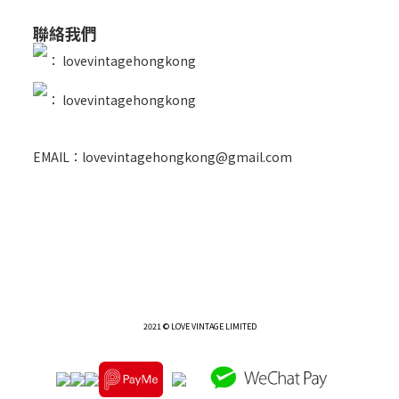
聯絡我們
：
lovevintagehongkong
：
lovevintagehongkong
EMAIL：lovevintagehongkong@gmail.com
2021 © LOVE VINTAGE LIMITED