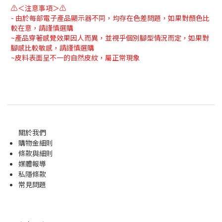
⚠＜注意事項＞⚠
- 由於每部電子產品顯示器不同，均存在色差問題，如果對顏色比
較在意，請謹慎選購
~產品穿著感覺效果因人而異，並視乎個別腳型情況而定，如果對
腳感比較敏感，請謹慎選購
~皮料表面呈不一的自然皮紋，屬正常現象
關於我們
購物金
細則
條款與細則
媒體報導
私隱條款
常見問題