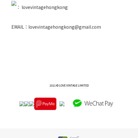
：
lovevintagehongkong
EMAIL：lovevintagehongkong@gmail.com
2021 © LOVE VINTAGE LIMITED