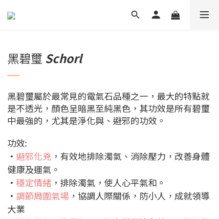
黑碧璽
Schorl
黑碧璽屬於最常見的電氣石品種之一，最大的特點就
是不透光，顏色呈暗黑至純黑色，其功效是所有碧璽
中最強的，尤其是淨化與、避邪的功效。
功效:
•
避邪化兇
，有效地排除濁氣、消除壓力，改善身體
健康及運氣。
•
穩定情緒
，排除濁氣，使人心平氣和。
•
調節周圍氣場
，協調人際關係，防小人，成就領導
大業