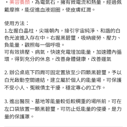
•
美容養顏
，為電氣石，擁有微電流和熱量，經過佩
戴摩擦，能促進血液迴圈，使皮膚紅潤。
使用方法：
1.
左握白晶柱，尖端朝內，接引宇宙純淨、和諧的白
色光波進入存在中。右握黑碧璽，吸納疲勞、壓力、
負能量，觀照每一個呼吸。
可有效排壓、病氣，快速充電增加能量，加速體內循
環，得到充分的休息，改善身體健康，改善運氣
2. 辦公桌底下四周可固定置放至少四顆黑碧璽
，
予以
白光啟動空間連結，建立屬於個人的能量場，可保護
不受小人、冤親債主干擾，穩定專心的工作。
3. 進出醫院、墓地等能量較低較稠重的場所前，可在
左口袋放置一顆黑碧璽，可防止低能量的侵擾，是力
量的保護罩。