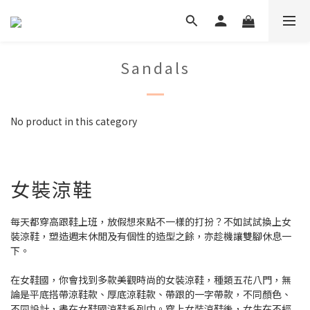
Sandals
No product in this category
女裝涼鞋
每天都穿高跟鞋上班，放假想來點不一樣的打扮？不如試試換上女
裝涼鞋，塑造週末休閒及有個性的造型之餘，亦趁機讓雙腳休息一
下。
在女鞋國，你會找到多款美觀時尚的女裝涼鞋，種類五花八門，無
論是平底搭帶涼鞋款、厚底涼鞋款、帶跟的一字帶款，不同顏色、
不同設計，盡在女鞋國涼鞋系列中。穿上女裝涼鞋後，女生在不經