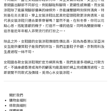
意間露出腳部不同部位，例如腳趾和腳背，更顯性感嫵媚。而女裝
涼鞋除了能展現腳部優美的線條外，亦能讓雙腿時刻保持清爽，特
別是在炎炎夏日，穿上女裝涼鞋比起其他密頭鞋款更涼爽透氣。這
代表女裝涼鞋只適合夏季穿著嗎？當然不是，在秋冬季，你可以花
點心思，搭配喜歡的襪子，打造不一樣的造型，同時為雙腿保暖，
這亦是近年年輕人非常流行的打扮之一。
除此之外，女鞋國的女裝涼鞋價錢性價比高，因為為香港以至亞洲
女生提供優質鞋子是我們的宗旨，我們注重鞋子外觀，亦對用料及
生產過程一絲不苟。
女鞋國各款女裝涼鞋現於官方網頁有售，我們支援多項網上付款方
式，不論身處香港或海外的顧客均能直接於網上完成購買過程。立
即瀏覽不同款式及價錢，覓得心水女裝涼鞋。
關於我們
購物金
細則
條款與細則
媒體報導