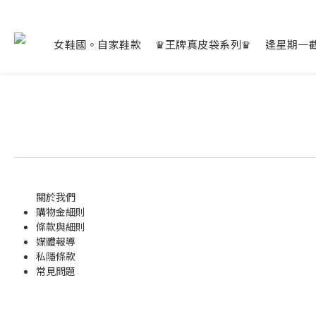
女鞋國。自家鞋款
♛王牌真皮袋系列♛
逢星期一
關於我們
購物金
細則
條款與細則
媒體報導
私隱條款
常見問題