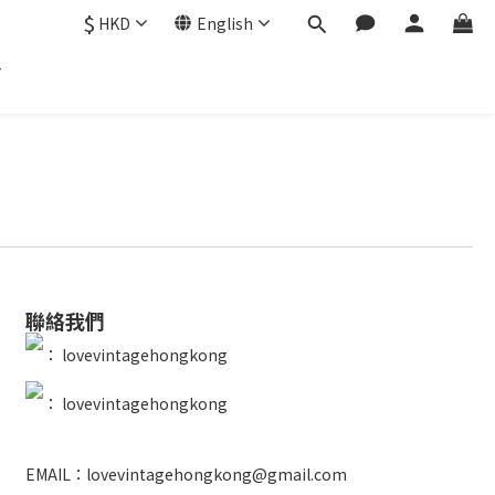
$
HKD
English
聯絡我們
：
lovevintagehongkong
：
lovevintagehongkong
EMAIL：lovevintagehongkong@gmail.com