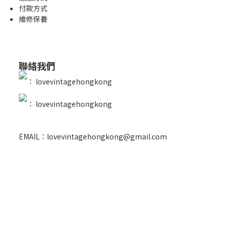
付款方式
維修保養
聯絡我們
：
lovevintagehongkong
：
lovevintagehongkong
EMAIL：lovevintagehongkong@gmail.com