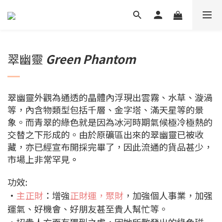
翠幽靈
Green Phantom
翠幽靈外觀為通透的晶體內浮現出雲霧、水草、漩渦
等，內含物類型包括千層、金字塔、滿天星等的景
象。而青翠的綠色就是因為冰河時期氣候極冷極熱的
交替之下形成的。由於原礦區出來的翠幽靈已被收
藏，亦已經宣布開採完畢了，因此流通的貨品甚少，
市場上非常罕見
。
功效:
•
主正財
：增強
正財運，聚財
，加強個人事業，加强
運氣、好機會、好朋友甚至貴人幫忙等。
•招貴人方面有獨到之處，因她所散發出的綠色磁