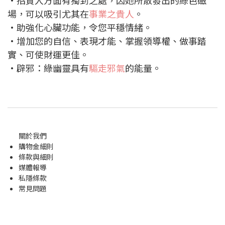
場，可以吸引尤其在
事業之貴人
。
•助強化心臟功能，令您平穩情緒。
•增加您的自信、表現才能、掌握領導權、做事踏
實、可使財運更佳。
•辟邪：綠幽靈具有
驅走邪氣
的能量。
關於我們
購物金
細則
條款與細則
媒體報導
私隱條款
常見問題