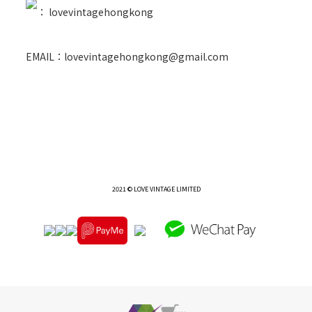
：
lovevintagehongkong
EMAIL：lovevintagehongkong@gmail.com
2021 © LOVE VINTAGE LIMITED