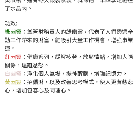
了水晶内。
功效:
綠幽靈
：掌管財務貴人的綠幽靈，代表了人們透過辛
勤工作帶來的財富，能吸引大量工作機會，增強事業
運
。
紅幽靈
：健康系列，緩解疲勞，放鬆情緒，增加人際
關係，遠離忿怒
。
白幽靈
：淨化個人氣場，提神醒腦，增強記憶力
。
黃幽靈
：招偏財，以及改善思考模式，使人更有慈悲
心，增加包容心及同理心
。