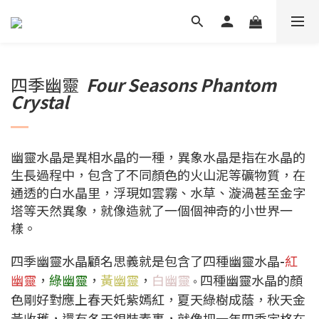
四季幽靈
Four Seasons Phantom
Crystal
幽靈水晶是異相水晶的一種，異象水晶是指在水晶的
生長過程中，包含了不同顏色的火山泥等礦物質，在
通透的白水晶里，浮現如雲霧、水草、漩渦甚至金字
塔等天然異象，就像造就了一個個神奇的小世界一
樣。
四季幽靈水晶顧名思義就是包含了四種幽靈水晶
-
紅
幽靈
，
綠幽靈
，
黃幽靈
，
白幽靈
四種幽靈水晶的顏
。
色剛好對應上春天奼紫嫣紅，夏天綠樹成蔭，秋天金
黃收穫，還有冬天銀裝素裹，就像把一年四季定格在