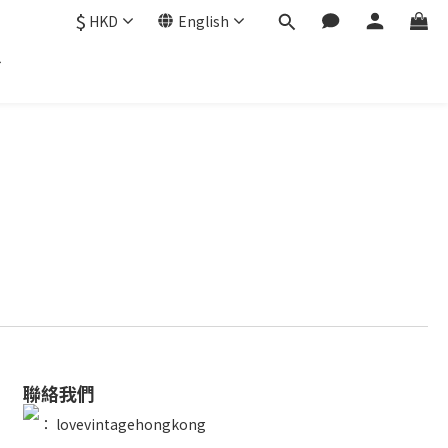
$
HKD
English
聯絡我們
：
lovevintagehongkong