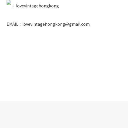
：
lovevintagehongkong
EMAIL：lovevintagehongkong@gmail.com