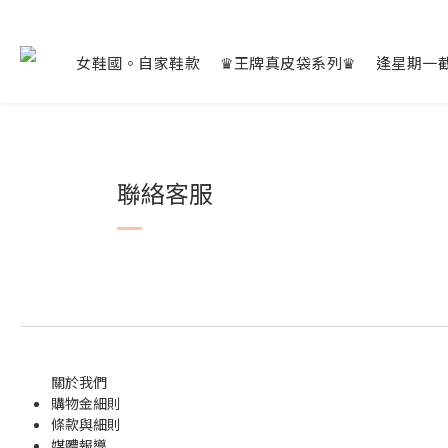
女鞋國。自家鞋款
♛王牌真皮袋系列♛
逢星期一
聯絡客服
關於我們
購物金
細則
條款與細則
媒體報導