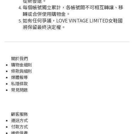
從新發還。
每個帳號獨立累計，各帳號間不可相互轉讓、移
轉或合併使用購物金。
如有任何爭議，LOVE VINTAGE LIMITED女鞋國
將保留最終決定權。
關於我們
購物金
細則
條款與細則
媒體報導
私隱條款
常見問題
顧客服務
運送方式
付款方式
維修保養