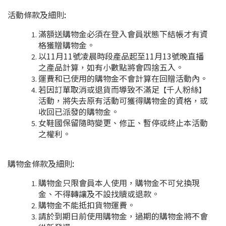
活動條款及細則
:
滿額送購物金必須在登入會員狀態下結帳才有資
格獲贈購物金。
以11月11號凌晨時段產品起至11月13號晚直播
之產品計算，如有小數點將會四捨五入。
運費和已使用的購物金不會計算在回贈活動內。
若因訂單取消或退貨而導致不滿足
千人粉絲
【
】
活動，將失去原有活動可獲得購物金的資格，或
收回已派發的購物金。
女鞋國保留隨時變更、修正、暫停或終止本活動
之權利。
購物金條款及細則
:
購物金只限會員本人使用，購物金不可兌換現
金、不得轉讓及不設找贖或退款。
購物金不能抵扣貨物運費。
請於到期日前使用購物金，過期的購物金將不會