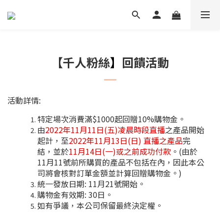
【千人粉絲
】
回饋活動
活動詳情:
特定場次消費滿$1000起回贈10%購物金。
由
2022年11月11日(五)凌晨時段直播
之產品開始
起計，至
2022年11月13日(日) 直播之產品
完
結，並於
11月14日(一)或之前成功付款
。(由於
11月11號前所購買的產品不包括在內，因此本公
司將會核對訂單金額並計算回贈購物金。)
統一發放日期: 11月21號開始。
購物金有效期: 30日。
如有爭議，本公司保留最終決定權。