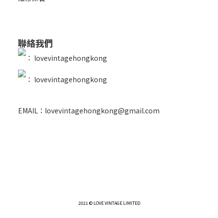
聯絡我們
：
lovevintagehongkong
：
lovevintagehongkong
EMAIL：lovevintagehongkong@gmail.com
2021 © LOVE VINTAGE LIMITED