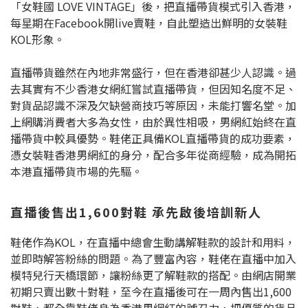
「女鞋國 LOVE VINTAGE」後，把直播帶貨模式引入香港，
每星期在Facebook開live賣鞋，自此塑造出鮮明的女裝鞋
KOL形象。
直播帶貨雖然在內地非常盛行，但在香港卻甚少人認識。過
去其實有不少香港女網紅嘗試直播帶貨，但因知名度不足、
對貨品認識不深及欠缺營商技巧等原因，未能打響名堂。加
上網購消費者大多為女性，由於異性相吸，男網紅始終在直
播帶貨中較具優勢。鞋佬正具備KOL直播帶貨的成功要素，
憑女裝鞋香港男網紅的身分，配合多年從商經驗，成為開拓
本港直播帶貨市場的先驅。
直播後售出1,600對鞋 承先啟後培訓新人
鞋佬作為KOL，在直播中總會生動講解鞋款的設計和用料，
並即時解答粉絲的問題。為了豐富內容，鞋佬在直播中加入
模特兒行天橋環節，讓粉絲更了解鞋款的搭配。由網店開業
初期只賣出數十對鞋，至今在直播後可在一周內售出1,600
對鞋，都全靠鞋佬身為香港男網紅的號召力，把優質的貨品