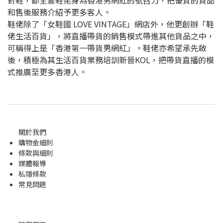
和售後服務介紹予更多客人。
鞋佬除了「女鞋國 LOVE VINTAGE」網店外，他更創辦「鞋
佬生活百貨」，將直播帶貨的銷售模式帶進其他貨品之中，
可稱得上是「香港第一帶貨男網紅」。鞋佬亦希望承先啟
後，積極為其生活百貨業務培訓新晉KOL，把帶貨直播的模
式推廣至更多香港人。
關於我們
購物金
細則
條款與細則
媒體報導
私隱條款
常見問題