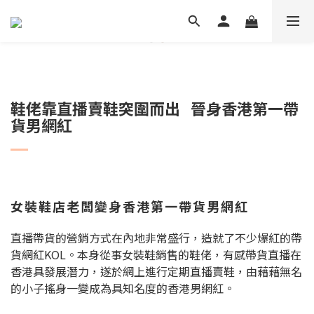
鞋佬靠直播賣鞋突圍而出 晉身香港第一帶
貨男網紅
女裝鞋店老闆變身香港第一帶貨男網紅
直播帶貨的營銷方式在內地非常盛行，造就了不少爆紅的帶
貨網紅KOL。本身從事女裝鞋銷售的鞋佬，有感帶貨直播在
香港具發展潛力，遂於網上進行定期直播賣鞋，由藉藉無名
的小子搖身一變成為具知名度的香港男網紅。