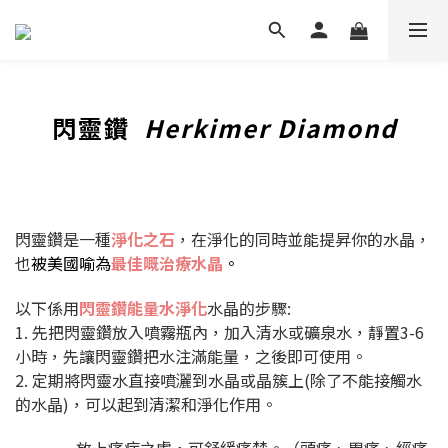
閃靈鑽
Herkimer Diamond
閃靈鑽是一種
淨化之石
，在淨化的同時並能提昇你的水晶，
也
被美國喻為
最佳嘅治療水晶
。
以下係用
閃靈鑽能量水淨化
水晶的步驟:
1. 先把閃靈鑽放入噴霧瓶內，加入清水或礦泉水，靜置3-6
小時，先讓閃靈鑽把水注滿能量，之後即可使用。
2. 定期將閃靈水直接噴灑到水晶或晶簇上(除了不能接觸水
的水晶)，可以起到清潔和淨化作用。