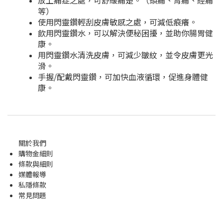
放上痛症之處，可舒緩痛楚。（頭痛、胃痛、經痛
等）
使用閃靈鑽輕刮皮膚敏感之處，可減低痕癢。
飲用閃靈鑽水，可以解決便秘困擾，並助你腸胃健
康。
用閃靈鑽水清洗皮膚，可減少皺紋，並令皮膚更光
滑。
手握/配戴閃靈鑽，可加快血液循環，促進身體健
康。
關於我們
購物金
細則
條款與細則
媒體報導
私隱條款
常見問題