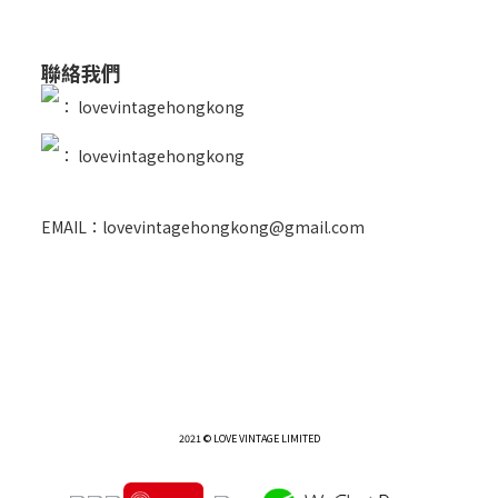
聯絡我們
：
lovevintagehongkong
：
lovevintagehongkong
EMAIL：lovevintagehongkong@gmail.com
2021 © LOVE VINTAGE LIMITED