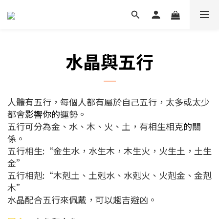
水晶與五行
人體有五行，每個人都有屬於自己五行，太多或太少
都會
影響你的
運勢。
五行可分為金、水、木、火、土，有相生相克
的
關
係。
五行相生:“金生水，水生木，木生火，火生土，土生
金”
五行相剋:“木剋土、土剋水、水剋火、火剋金、金剋
木”
水晶配合五行來佩戴，可以趨吉避凶。