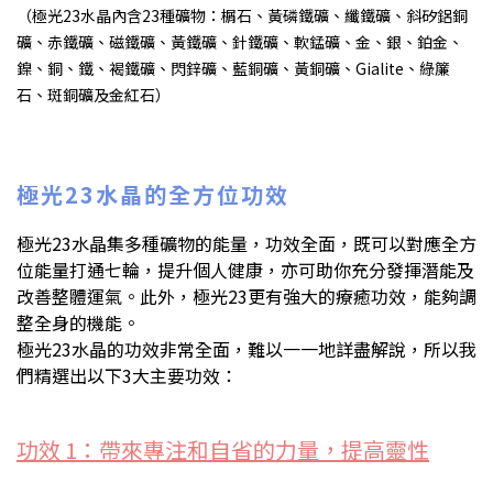
（極光23水晶內含23種礦物：榍石、黃磷鐵礦、纖鐵礦、斜矽鋁銅
礦、赤鐵礦、磁鐵礦、黃鐵礦、針鐵礦、軟錳礦、金、銀、鉑金、
鎳、銅、鐵、褐鐵礦、閃鋅礦、藍銅礦、黃銅礦、Gialite、綠簾
石、斑銅礦及金紅石）
極光23水晶的全方位功效
極光23水晶集多種礦物的能量，功效全面，既可以對應全方
位能量打通七輪，提升個人健康，亦可助你充分發揮潛能及
改善整體運氣。此外，極光23更有強大的療癒功效，能夠調
整全身的機能。
極光23水晶的功效非常全面，難以一一地詳盡解說，所以我
們精選出以下3大主要功效：
功效 1：帶來專注和自省的力量，提高靈性