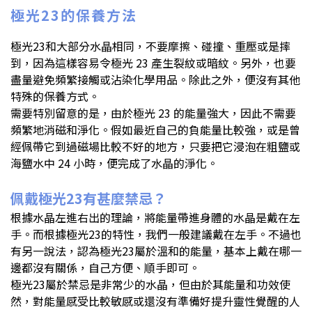
極光23的保養方法
極光23和大部分水晶相同，不要摩擦、碰撞、重壓或是摔
到，因為這樣容易令極光 23 產生裂紋或暗紋。另外，也要
盡量避免頻繁接觸或沾染化學用品。除此之外，便沒有其他
特殊的保養方式。
需要特別留意的是，由於極光 23 的能量強大，因此不需要
頻繁地消磁和淨化。假如最近自己的負能量比較強，或是曾
經佩帶它到過磁場比較不好的地方，只要把它浸泡在粗鹽或
海鹽水中 24 小時，便完成了水晶的淨化。
佩戴極光23有甚麼禁忌？
根據水晶左進右出的理論，將能量帶進身體的水晶是戴在左
手。而根據極光23的特性，我們一般建議戴在左手。不過也
有另一說法，認為極光23屬於溫和的能量，基本上戴在哪一
邊都沒有關係，自己方便、順手即可。
極光23屬於禁忌是非常少的水晶，但由於其能量和功效使
然，對能量感受比較敏感或還沒有準備好提升靈性覺醒的人