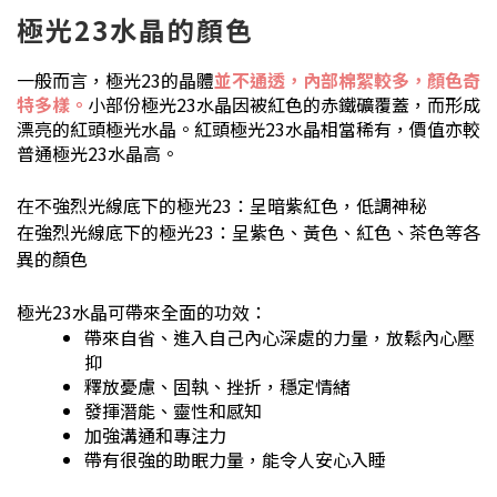
極光23水晶的顏色
一般而言，極光23的晶體
並不通透，內部棉絮較多，顏色奇
特多樣。
小部份極光23水晶因被紅色的赤鐵礦覆蓋，而形成
漂亮的紅頭極光水晶。紅頭極光23水晶相當稀有，價值亦較
普通極光23水晶高。
在不強烈光線底下的極光23：呈暗紫紅色，低調神秘
在強烈光線底下的極光23：呈紫色、黃色、紅色、茶色等各
異的顏色
極光23水晶可帶來全面的功效：
帶來自省、進入自己內心深處的力量，放鬆內心壓
抑
釋放憂慮、固執、挫折，穩定情緒
發揮潛能、靈性和感知
加強溝通和專注力
帶有很強的助眠力量，能令人安心入睡