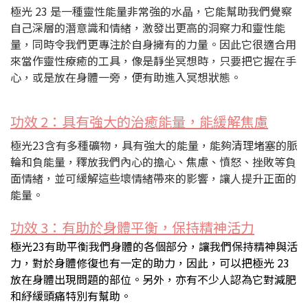
極光 23 是一種靈性能量非常強的水晶，它能幫助我們覺察
自己深層的潛意識和情緒，激發出更高的洞察力和靈性能
量，同時令我們更專注於自身擁有的力量。因此它很適合用
來當作靈性療癒的工具，像是靜坐冥想時，只要把它握在手
心，或是放在身體一旁，便有助進入冥想狀態。
功效 2：具有強大的治癒能量，能緩解焦慮
極光23含有多種礦物，具有強大的能量，能夠清理堵塞的脈
輪和負能量，釋放我們內心的擔心、焦慮、憤怒、挫敗等負
面情緒，並可緩解這些壞情緒帶來的影響，讓人提升正面的
能量。
功效 3：有助於身體平衡，保持精神活力
極光23有助平衡我們身體的各個部分，讓我們保持精神與活
力，對於身體修復也有一定的助力，因此，可以把極光 23
放在身體出現問題的部位。另外，亦有不少人認為它對減肥
和紓緩頭痛特別有幫助。