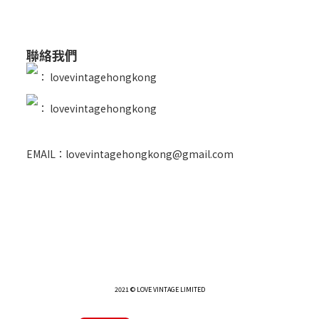
聯絡我們
：
lovevintagehongkong
：
lovevintagehongkong
EMAIL：lovevintagehongkong@gmail.com
2021 © LOVE VINTAGE LIMITED