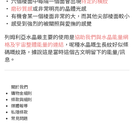
• 六個棱面中每隔一個面會出現
特定的橫紋
•
磨砂質感
或非常明亮的晶體光感
• 有機會某一個棱面非常的大，而其他尖部棱面較小
• 感受到強烈的被關照與愛撫的感覺
列姆利亞水晶最主要的使用是
協助我們與水晶能量網
格及宇宙整體能量的連結
，呢種水晶嘅生長紋好似條
碼嘅紋路，據說這是當時這個古文明留下的能量/訊
息
。
關於我們
購物金
細則
條款與細則
媒體報導
私隱條款
常見問題