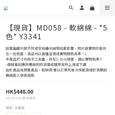
【現貨】MD058 - 軟綿綿 - *5
色* Y3341
因電腦顯示屏不同或受拍攝光線等因素影響，照片與實物可能存
在一些色差，貨品均以直播呈現或實物顏色為準。)
💬產品尺寸均為手工測量，存在1-2cm誤差，請以實物為準‼
-價格會因應供應商的供貨價或匯率有所上漲或下調
由於產品為預售產品，如缺貨:會以訂單先後次序配貨或於貨期前
聯絡客人安排退款
HK$448.00
HK$418.00
會員獨享
顏色
: 豆蔻紫