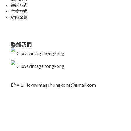
運送方式
付款方式
維修保養
聯絡我們
：
lovevintagehongkong
：
lovevintagehongkong
EMAIL：lovevintagehongkong@gmail.com