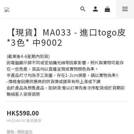
【現貨】MA033 - 進口togo皮
*3色* 中9002
(截單後4-6星期內到貨)
因電腦顯示屏不同或受拍攝光線等因素影響，照片與實物可能存
在一些色差，貨品均以直播呈現或實物顏色為準。
💬產品尺寸均為手工測量，存在1-2cm誤差，請以實物為準‼
-價格會因應供應商的供貨價或匯率有所上漲或下調
由於產品為預售產品，如缺貨:會以訂單先後次序配貨或於貨期前
聯絡客人安排退款
HK$598.00
HK$568.00
會員獨享
顏色
: 積雨雲灰