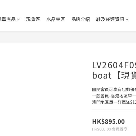
截單產品
現貨區
水晶專區
品牌介紹
鞋及袋類資訊
LV2604F09
boat【現
國民會員可享有包郵優
一般會員-香港地區單一
澳門地區單一訂單滿$1
HK$895.00
HK$695.00
會員獨享