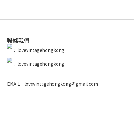
聯絡我們
：
lovevintagehongkong
：
lovevintagehongkong
EMAIL：lovevintagehongkong@gmail.com