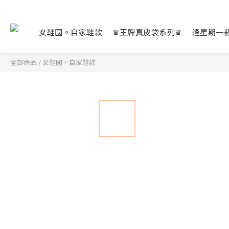
女鞋國。自家鞋款
♛王牌真皮袋系列♛
逢星期一
全部商品
/
女鞋國。自家鞋款