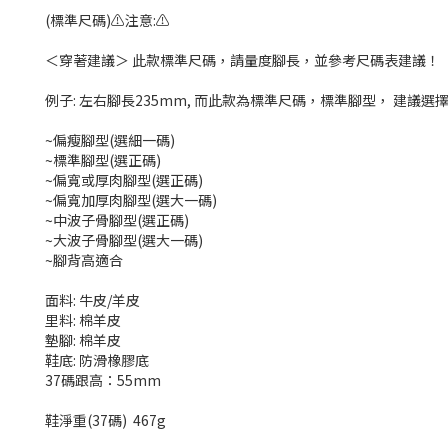
(標準尺碼)⚠️注意:⚠️
＜穿著建議＞ 此款標準尺碼，請量度腳長，並參考尺碼表建議！
例子: 左右腳長235mm, 而此款為標準尺碼，標準腳型， 建議選擇
~偏瘦腳型(選細一碼)
~標準腳型(選正碼)
~偏寬或厚肉腳型(選正碼)
~偏寬加厚肉腳型(選大一碼)
~中波子骨腳型(選正碼)
~大波子骨腳型(選大一碼)
~腳背高適合
面料:
牛皮/羊皮
里料:
棉羊皮
墊腳:
棉羊皮
鞋底:
防滑橡膠底
37碼跟高：55mm
鞋淨重(37碼) 467g