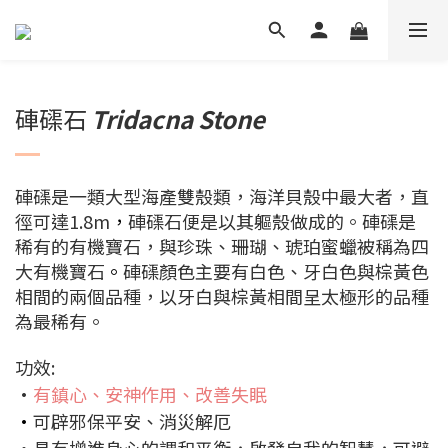
硨磲石
Tridacna Stone
硨磲是一類大型海產雙殼類，海洋貝殼中最大者，直
徑可達1.8m
，
硨磲石便是以其軀殼做成的。硨磲是
稀有的有機寶石，與珍珠、珊瑚、琥珀蜜蠟被稱為四
大有機寶石
。
硨磲顏色主要有白色、牙白色與棕黃色
相間的兩個品種，以牙白與棕黃相間呈太極形的品種
為最稀有。
功效:
•
有鎮心、安神作用、改善失眠
•
可辟邪保平安、消災解厄
•具有增進身心的調和平衡，啟發自我的智慧，可避