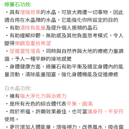
綠簾石功效:
•具有
增強效果
的水晶，可放大周遭一切事物，因此
適合用在水晶陣的水晶，它能強化你所設定的目的
•有助
清除負能量
及提升個人振頻的晶石
•有助緩解抑鬱、無助感及其他負面思考模式，令人
變得
樂觀及重拾希望
•
促進靈性增長
，同時與自然界與大地的療癒力量調
諧，予人一種平靜的接地感覺
•身體健康方面，綠簾石有助平衡及穩定身體內的能
量流動，清除能量阻塞，強化身體機能及促進療癒
白水晶功效:
•擁有
強大淨化力與治癒力
•是所有光色的綜合體代表
平衡，圓滿
•用於祈福，許願效果最佳，也可當
護身符，平安符
使用。
•更可增加人體能量，增強視力，改善風水，吸收電