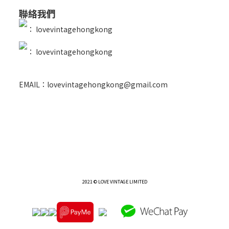
聯絡我們
：
lovevintagehongkong
：
lovevintagehongkong
EMAIL：lovevintagehongkong@gmail.com
2021 © LOVE VINTAGE LIMITED