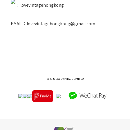
：
lovevintagehongkong
EMAIL：lovevintagehongkong@gmail.com
2021 © LOVE VINTAGE LIMITED