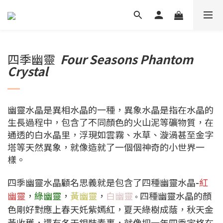
四季幽靈
Four Seasons Phantom
Crystal
幽靈水晶是異相水晶的一種，異象水晶是指在水晶的
生長過程中，包含了不同顏色的火山泥等礦物質，在
通透的白水晶里，浮現如雲霧、水草、漩渦甚至金字
塔等天然異象，就像造就了一個個神奇的小世界一
樣。
四季幽靈水晶顧名思義就是包含了四種幽靈水晶
-
紅
幽靈
，
綠幽靈
，
黃幽靈
，
白幽靈
四種幽靈水晶的顏
。
色剛好對應上春天奼紫嫣紅，夏天綠樹成蔭，秋天金
黃收穫，還有冬天銀裝素裹，就像把一年四季定格在