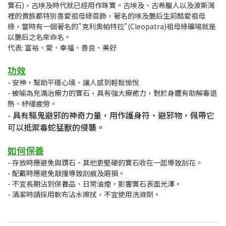
寶石)，古埃及時代就已經用作珠寶。古埃及、古希臘人以及波斯灣
裡的貴族都特別喜愛祖母綠首飾，著名的埃及艷后生前酷愛祖母
綠，當時有一個著名的"克利奧帕特拉"(Cleopatra)祖母綠礦場就是
以艷后之名來命名。
代表: 富裕、愛、幸福、善良、美好
功效
- 安神，幫助平穩心境、讓人感到輕鬆愉悅
- 被喻為充滿治療力的寶石，具有強大療癒力，對於身體有助解毒退
熱、紓緩疲勞。
- 具有驅鬼避邪的神奇力量，用作護身符、避邪物，佩帶它
可以抵禦毒蛇猛獸的侵襲。
如何保養
- 存放時應避免與鑽石、其他更堅硬的寶石收在一起導致刮花。
- 配戴時應避免敲撞導致刮痕及磨損。
- 不宜長期沾到保養品、日常油煙，影響寶石表面光澤。
- 清潔時請採用軟布沾水擦拭，不宜使用洗滌劑。