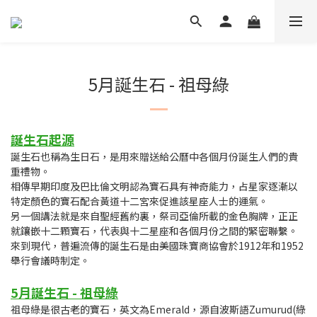
5月誕生石 - 祖母綠
誕生石
起源
誕生石也稱為生日石，是用來贈送給公曆中各個月份誕生人們的貴
重禮物。
相傳早期印度及巴比倫文明認為寶石具有神奇能力，占星家逐漸以
特定顏色的寶石配合黃道十二宮來促進該星座人士的運氣。
另一個講法就是來自聖經舊約裏，祭司亞倫所載的金色胸牌，正正
就鑲嵌十二顆寶石，代表與十二星座和各個月份之間的緊密聯繫。
來到現代，普遍流傳的誕生石是由美國珠寶商協會於1912年和1952
舉行會議時制定。
5月誕生石 - 祖母綠
祖母綠是很古老的寶石，英文為Emerald，源自波斯語Zumurud(綠