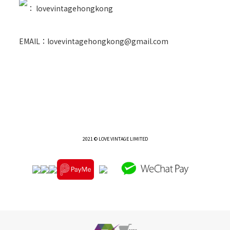
：
lovevintagehongkong
EMAIL：lovevintagehongkong@gmail.com
2021 © LOVE VINTAGE LIMITED