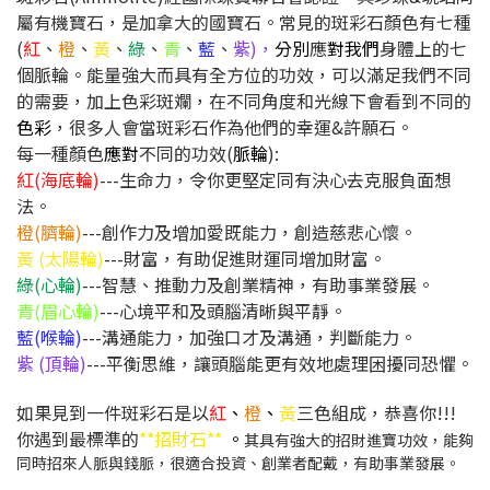
屬有機寶石，是加拿大的國寶石。常見的斑彩石顏色有七種
(
紅
、
橙
、
黃
、
綠
、
青
、
藍
、
紫)，
分別
應
對我們
身體上的七
個脈輪。能量強大而具有全方位的功效，可以滿足我們不同
的需要，加上色彩斑斕，在不同角度和光線下會看到不同的
色彩
，很多人會當斑彩石作為他們的幸運&許願石。
每一種顏色
應
對
不同的功效(
脈輪
):
紅
(海底輪)
---生命力，令你更堅定同有決心去克服負面想
法。
橙(臍輪)
---創作力及增加愛既能力，創造慈悲心懷。
黃 (太陽輪)
---財富，有助促進財運同增加財富。
綠(心輪)
---智慧、推動力及創業精神，有助事業發展。
青(眉心輪)
---心境平和及頭腦清晰與平靜。
藍(喉輪)
---溝通能力，加強口才及溝通，判斷能力。
紫 (頂輪)
---平衡思維，讓頭腦能更有效地處理困擾同恐懼。
如果見到一件斑彩石是以
紅
、
橙
、
黃
三色組成，恭喜你!!!
你遇到最標準的
**招財石**
。
其具有強大的招財進寶功效，能夠
同時招來人脈與錢脈，很適合投資、創業者配戴，有助事業發展。