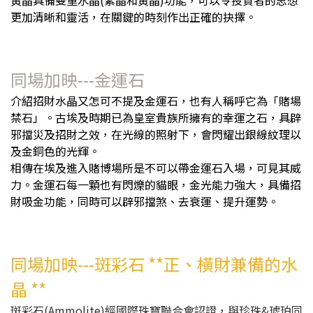
黃晶具備雙重水晶(紫晶和黃晶)功能，可以令投資者的思想
更加清晰和靈活，在關鍵的時刻作出正確的抉擇。
同場加映---金運石
介紹招財水晶又怎可不提及金運石，也有人稱呼它為「賭場
禁石」。古埃及時期已為皇室貴族所擁有的幸運之石，具辟
邪擋災及招財之效，在光線的照射下，會閃耀出銀線紋理以
及金銅色的光輝。
相傳在埃及進入賭博場所是不可以帶金運石入場，可見其威
力。金運石每一顆也有閃爍的貓眼，金光能力強大，具備招
財吸金功能，同時可以辟邪擋煞、去衰運、提升運勢。
同場加映---斑彩石 **正、橫財兼備的水
晶 **
斑彩石(Ammolite)經國際珠寶聯合會認證，與珍珠&琥珀同