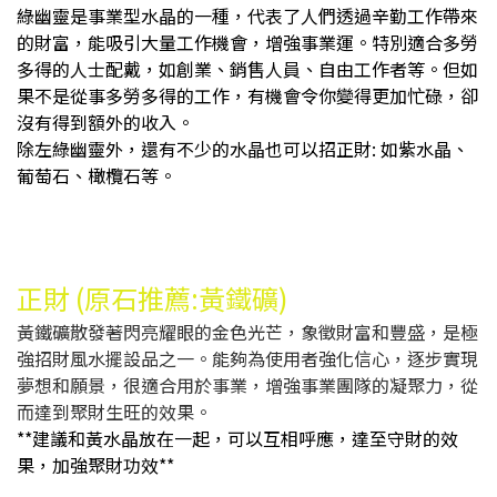
綠幽靈是事業型水晶的一種，代表了人們透過辛勤工作帶來
的財富，能吸引大量工作機會，增強事業運。特別適合多勞
多得的人士配戴，如創業、銷售人員、自由工作者
等
。但如
果不是從事多勞多得的工作，有機會令你變得更加忙碌，卻
沒有得到額外的收入。
除左綠幽靈外，還有不少的水晶也可以招正財: 如紫水晶、
葡萄石、橄欖石等。
正財 (原石推薦:黃鐵礦)
黃鐵礦散發著閃亮耀眼的金色光芒，象徵財富和豐盛，是極
強招財風水擺設品之一。能夠為使用者強化信心，逐步實現
夢想和願景，很適合用於事業，增強事業團隊的凝聚力，從
而達到聚財生旺的效果。
**建議和黃水晶放在一起，可以互相呼應，達至守財的效
果，加強聚財功效**