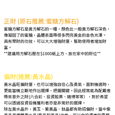
正財 (原石推薦:蜜糖方解石)
蜜糖方解石是黃方解石的一種，顏色比一般黃方解石深色，
像凝固了的蜜糖，晶體表面帶很多閃亮黃金的金色光澤。
具有聚財的功效，可以大大增強財運，幫助使用者增加財
富。
**建議用方解石壓在$1000紙上方，放在家中的財位**
偏財(推薦:黃水晶)
黃水晶旺偏財運，也可以增強自信心及勇氣，面對機遇時，
更能當機立斷地作出選擇，把握關鍵。因此經常能為配戴者
帶來意外之財(六合彩、投資股票、賭博等等），對於希望
可以透過投資投機獲利者亦是非常好的選擇。
除左黃水晶外，黃玉、紫黃晶、鈦晶都有助招偏財。當中紫