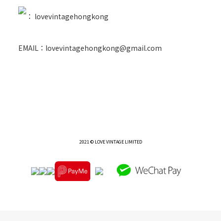
：
lovevintagehongkong
EMAIL：lovevintagehongkong@gmail.com
2021 © LOVE VINTAGE LIMITED