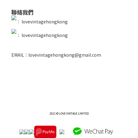
聯絡我們
：
lovevintagehongkong
：
lovevintagehongkong
EMAIL：lovevintagehongkong@gmail.com
2021 © LOVE VINTAGE LIMITED