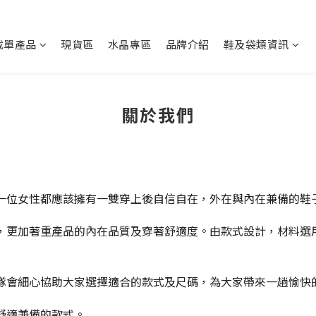
截單產品
現貨區
水晶專區
品牌介紹
鞋及袋類資訊
關於我們
一位女性都應該擁有一雙穿上後自信自在，外在與內在兼備的鞋
，更加著重產品的內在品質及穿著舒適度。由款式設計，材料選
隊會細心協助大家選擇適合的款式及尺碼，為大家帶來一趟愉快
舒適兼備的款式
。