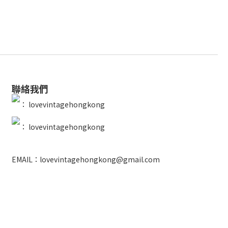
聯絡我們
：
lovevintagehongkong
：
lovevintagehongkong
EMAIL：lovevintagehongkong@gmail.com