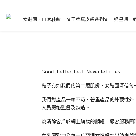
女鞋國。自家鞋款
♛王牌真皮袋系列♛
逢星期一
Good, better, best. Never let it rest.
鞋子有如我們的第二層肌膚，女鞋國深信每
我們對產品一絲不苟，著重產品的外觀性外
人員嚴格監督及製造。
為消除客戶於網上購物的顧慮，顧客服務團
女鞋國致力為每一位亞洲女性設計出時尚與