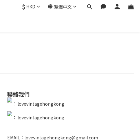
$
HKD
繁體中文
聯絡我們
：
lovevintagehongkong
：
lovevintagehongkong
EMAIL：lovevintagehongkong@gmail.com