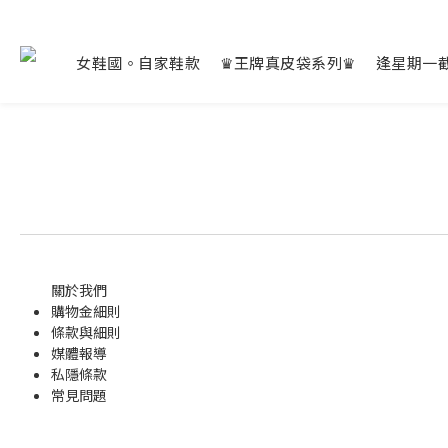
女鞋國。自家鞋款
♛王牌真皮袋系列♛
逢星期一
關於我們
購物金
細則
條款與細則
媒體報導
私隱條款
常見問題