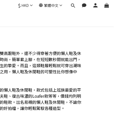
$
HKD
繁體中文
雙高跟鞋外，還不少得穿著方便的懶人鞋及休
時尚，簡單套上腳，在短短數秒間就能出門，
生的摯愛。而且，這類鞋履輕鬆就可穿出潮味
之用，懶人鞋及休閒鞋的可塑性比你想像中
的懶人鞋及休閒鞋，款式包括上班族最愛的平
鞋、復古味濃的Loafer款等等，價錢均列明
的鞋款。出名易襯的懶人鞋及休閒鞋，不論你
的好拍檔，讓你輕鬆駕馭各種造型。