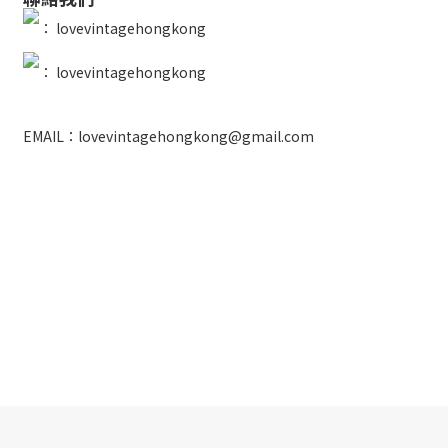
：
lovevintagehongkong
：
lovevintagehongkong
EMAIL：lovevintagehongkong@gmail.com