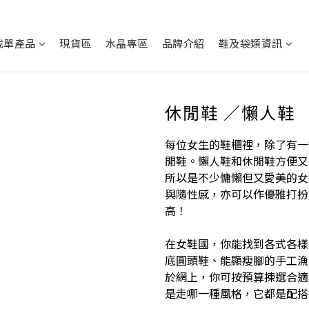
截單產品
現貨區
水晶專區
品牌介紹
鞋及袋類資訊
休閒鞋 ／懶人鞋
每位女生的鞋櫃裡，除了有一
閒鞋。懶人鞋和休閒鞋方便又
所以是不少慵懶但又愛美的女
與隨性感，亦可以作優雅打扮
高！
在女鞋國，你能找到各式各樣
底圓頭鞋、能顯瘦腳的手工漁夫
於網上，你可按預算揀選合適
是走哪一種風格，它都是配搭