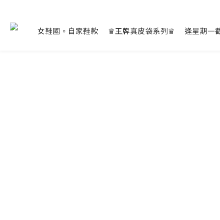
女鞋國。自家鞋款
♛王牌真皮袋系列♛
逢星期一